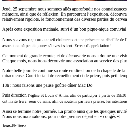
Jeudi 25 septembre nous sommes allés approfondir nos connaissances cult
mémoire, ainsi que de réflexion. En parcourant l’exposition, découvra
relativement rigolote, le fonctionnement des diverses parties du cervea
Après cette exposition matinale, suivi d’un bon pique-nique convivial
Nous y avons reçu un accuei
l chaleureux et une présentation détaillée de l
association où peu d
e jeunes s’investissaient. Erreur d’appréci
ation !
Ce moment de grande écoute, et de découverte nous a donné une visio
Chaque mois, nous irons découvrir une association au service des plus 
Notre belle journée continue sa route en direction de la chapelle de l
miraculeuse. Court instant de recueillement et de prière, puis petit te
18h : nous faisons une pause goûter-dîner Mac Do.
Puis direction
l’église St Louis d’Antin, afin de participer à partir de 19h30
ont invité frère, sœur ou amis, afin de soutenir par leurs prières, les intention
Ainsi se termine notre journée. La promo ainsi que les quelques invités
Nous nous nous saluons, pour notre premier départ en « congés »!
Jean-Philippe