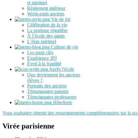
et spirituel
Règlement intérieur
Week-ends anciens
Vie de foi
Célébration de la vie
La pratique régulière
À l’école des saints
L’élan spirituel
Culture de vie
Les mots clés
Expérience JPJ
Éveil à la fragilité
Après l'école
Que deviennent les anciens
élèves ?
Portraits des anciens
Témoignages parents
Témoignages professeurs
Hôtellerie
Vous souhaitez obtenir des renseignements complémentaires sur la sco
Virée parisienne