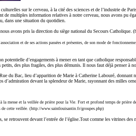
urelles sur le cerveau, à la cité des sciences et de l’industrie de Paris
nt de multiples information relatives à notre cerveau, nous avons pu ég
u, dans une situation du quotidien.
 nous avons pris la direction du siège national du Secours Catholique. 
’association et de ses actions passées et présentes, de son mode de fon
ctionnemen
n potentielle d’engagements à mener en tant que catholique responsabl
petits, des plus fragiles, des plus démunis. Il nous faut déjà penser à
a Rue du Bac, lieu d’apparition de Marie à Catherine Labouré, donnant n
mps d’admiration devant la splendeur de Marie, rayonnant des milles ornem
 à la messe et la veillée de prière pour la Vie. Fort et profond temps de prière 
s de cette veillée. (http://www.saintlouisantin.fr/groupes.php)
, se retrouvent devant l’entrée de l’église.Tout comme les vitrines des 