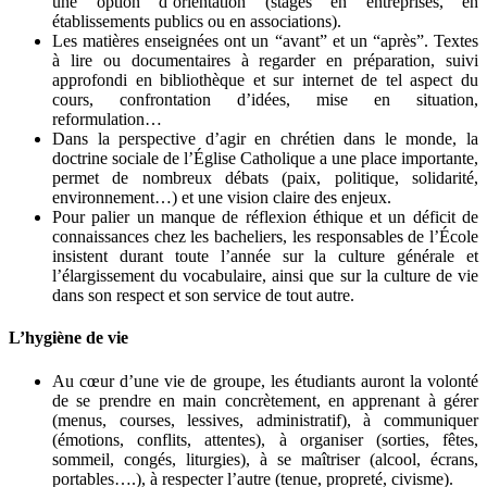
une option d’orientation (stages en entreprises, en
établissements publics ou en associations).
Les matières enseignées ont un “avant” et un “après”. Textes
à lire ou documentaires à regarder en préparation, suivi
approfondi en bibliothèque et sur internet de tel aspect du
cours, confrontation d’idées, mise en situation,
reformulation…
Dans la perspective d’agir en chrétien dans le monde, la
doctrine sociale de l’Église Catholique a une place importante,
permet de nombreux débats (paix, politique, solidarité,
environnement…) et une vision claire des enjeux.
Pour palier un manque de réflexion éthique et un déficit de
connaissances chez les bacheliers, les responsables de l’École
insistent durant toute l’année sur la culture générale et
l’élargissement du vocabulaire, ainsi que sur la culture de vie
dans son respect et son service de tout autre.
L’hygiène de vie
Au cœur d’une vie de groupe, les étudiants auront la volonté
de se prendre en main concrètement, en apprenant à gérer
(menus, courses, lessives, administratif), à communiquer
(émotions, conflits, attentes), à organiser (sorties, fêtes,
sommeil, congés, liturgies), à se maîtriser (alcool, écrans,
portables….), à respecter l’autre (tenue, propreté, civisme).