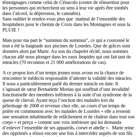
témoignages comme celui de Cénacolo (centre de réinsertion pour
les personnes qui recherchent un sens à leur vie après être tombés
dans l’alcool, la dépression, le cannabis).
Sans oublier le rendez-vous plus que matinal de l’ensemble des
hospitaliers pour le chemin de Croix dans les Montagnes et sous la
PLUIE !
Mais pour ma part le “summun du summun”, ce qui a couronné le
tout a été la baignade aux piscines de Lourdes. Que de grâces sont
données alors par Marie. Au son du chapelet récité, nous sommes
chacun allé nous plonger dans les eaux limpides qui ont fait tant de
miracles (70 reconnus et 21 000 améliorations de cas).
A ce propos lors d’un temps jeunes nous avons eu la chance de
rencontrer le médecin responsable d’attester la validité des miracles.
Il nous a particulièrement parlé du dernier miracle en date. Il
s’agissait de sœur Bernadette Moriau qui souffrait d’une invalidité
fonctionnelle des membres inférieurs à la suite d’un syndrome de la
queue de cheval. Ayant reçu l’onction des malades lors du
pèlerinage de 2008 et revenue chez elle, au cours d’un temps de
prière en communion avec les malades de Lourdes « elle a ressenti
une sensation inhabituelle de relâchement et de chaleur dans tout son
corps » et perçu « comme une voix intérieure qui lui demanda
d’enlever l’ensemble de ses appareils, corset et attelle ». Marie reine
des opprimés a réussi encore une fois à intercéder auprès de son fils