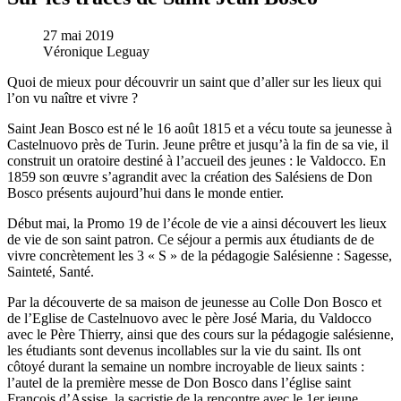
27 mai 2019
Véronique Leguay
Quoi de mieux pour découvrir un saint que d’aller sur les lieux qui
l’on vu naître et vivre ?
Saint Jean Bosco est né le 16 août 1815 et a vécu toute sa jeunesse à
Castelnuovo près de Turin. Jeune prêtre et jusqu’à la fin de sa vie, il
construit un oratoire destiné à l’accueil des jeunes : le Valdocco. En
1859 son œuvre s’agrandit avec la création des Salésiens de Don
Bosco présents aujourd’hui dans le monde entier.
Début mai, la Promo 19 de l’école de vie a ainsi découvert les lieux
de vie de son saint patron. Ce séjour a permis aux étudiants de de
vivre concrètement les 3 « S » de la pédagogie Salésienne : Sagesse,
Sainteté, Santé.
Par la découverte de sa maison de jeunesse au Colle Don Bosco et
de l’Eglise de Castelnuovo avec le père José Maria, du Valdocco
avec le Père Thierry, ainsi que des cours sur la pédagogie salésienne,
les étudiants sont devenus incollables sur la vie du saint. Ils ont
côtoyé durant la semaine un nombre incroyable de lieux saints :
l’autel de la première messe de Don Bosco dans l’église saint
François d’Assise, la sacristie de la rencontre avec le 1er jeune