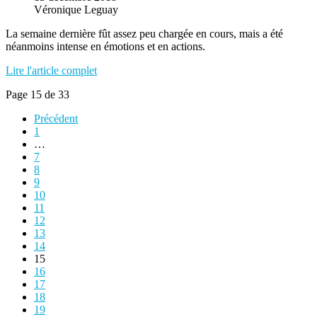
Véronique Leguay
La semaine dernière fût assez peu chargée en cours, mais a été
néanmoins intense en émotions et en actions.
Lire l'article complet
Page 15 de 33
Précédent
1
…
7
8
9
10
11
12
13
14
15
16
17
18
19